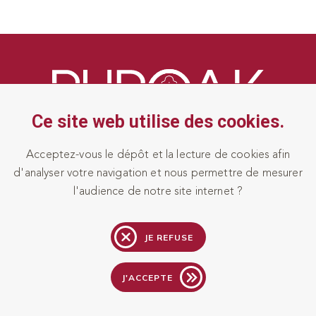
Ce site web utilise des cookies.
Acceptez-vous le dépôt et la lecture de cookies afin
LA VOVE 10160 AIX-VILLEMAUR-PALIS | FRANCE
d'analyser votre navigation et nous permettre de mesurer
l'audience de notre site internet ?
03 25 83 24 78
CONTACT@PUROAK.FR
JE REFUSE
CONDITIONS GÉNÉRALES DE VENTE
MENTIONS LÉGALES
J'ACCEPTE