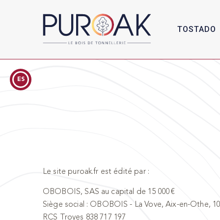
TOSTADO
ES
Le site puroak.fr est édité par :
OBOBOIS, SAS au capital de 15 000 €
Siège social : OBOBOIS - La Vove, Aix-en-Othe, 101
RCS Troyes 838 717 197